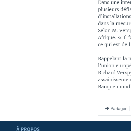
Dans une inte
plusieurs défi
d’installation
dans la mesure
Selon M. Versp
Afrique. « Il 
ce qui est de 
Rappelant la 
l’union europ
Richard Versp
assainissemen
Banque mondia
Partager
Apprenez L'anglais
À PROPOS