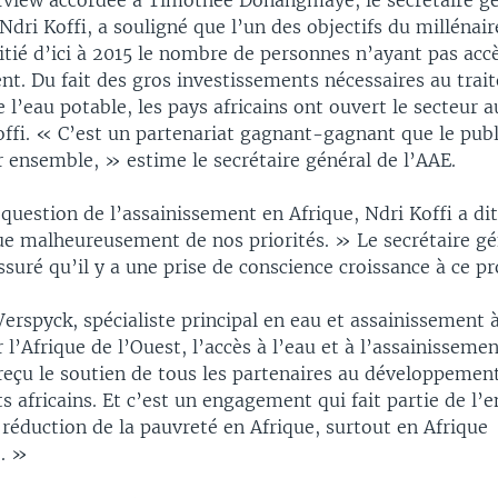
rview accordée à Timothée Donangmaye, le secrétaire gé
 Ndri Koffi, a souligné que l’un des objectifs du millénair
tié d’ici à 2015 le nombre de personnes n’ayant pas accè
nt. Du fait des gros investissements nécessaires au trai
e l’eau potable, les pays africains ont ouvert le secteur a
ffi. « C’est un partenariat gagnant-gagnant que le publi
 ensemble, » estime le secrétaire général de l’AAE.
question de l’assainissement en Afrique, Ndri Koffi a di
oue malheureusement de nos priorités. » Le secrétaire gé
suré qu’il y a une prise de conscience croissance à ce pr
erspyck, spécialiste principal en eau et assainissement 
l’Afrique de l’Ouest, l’accès à l’eau et à l’assainisseme
 reçu le soutien de tous les partenaires au développement
 africains. Et c’est un engagement qui fait partie de l
 réduction de la pauvreté en Afrique, surtout en Afrique
. »