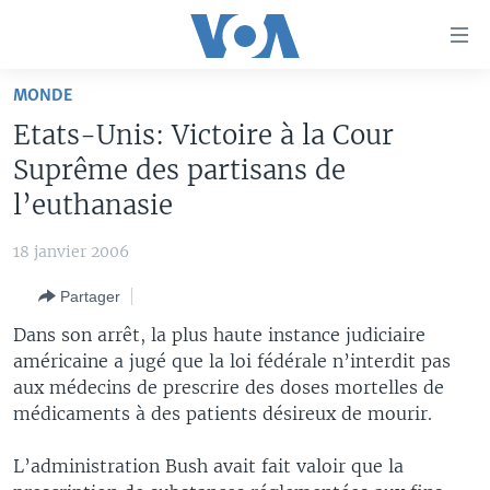
Liens
d'accessibilité
Menu
MONDE
principal
À LA UNE
Etats-Unis: Victoire à la Cour
Retour
TV
AFRIQUE
à
Suprême des partisans de
la
RADIO
ÉTATS-UNIS
LE MONDE AUJOURD'HUI
l’euthanasie
navigation
AUTRES LANGUES
MONDE
VOA60 AFRIQUE
LE MONDE AUJOURD'HUI
principale
18 janvier 2006
Retour
SPORT
WASHINGTON FORUM
À VOTRE AVIS
BAMBARA
à
Apprenez L'anglais
Partager
CORRESPONDANT VOA
VOTRE SANTÉ VOTRE AVENIR
FULFULDE
la
Dans son arrêt, la plus haute instance judiciaire
recherche
SUIVEZ-NOUS
FOCUS SAHEL
LE MONDE AU FÉMININ
LINGALA
américaine a jugé que la loi fédérale n’interdit pas
aux médecins de prescrire des doses mortelles de
REPORTAGES
L'AMÉRIQUE ET VOUS
SANGO
médicaments à des patients désireux de mourir.
VOUS + NOUS
DIALOGUE DES RELIGIONS
Langues
L’administration Bush avait fait valoir que la
CARNET DE SANTÉ
RM SHOW