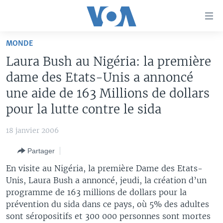
Liens
d'accessibilité
Menu
MONDE
principal
À LA UNE
Laura Bush au Nigéria: la première
Retour
TV
AFRIQUE
à
dame des Etats-Unis a annoncé
la
RADIO
ÉTATS-UNIS
LE MONDE AUJOURD'HUI
une aide de 163 Millions de dollars
navigation
pour la lutte contre le sida
AUTRES LANGUES
MONDE
VOA60 AFRIQUE
LE MONDE AUJOURD'HUI
principale
Retour
SPORT
WASHINGTON FORUM
À VOTRE AVIS
BAMBARA
18 janvier 2006
à
Apprenez L'anglais
CORRESPONDANT VOA
VOTRE SANTÉ VOTRE AVENIR
FULFULDE
la
Partager
recherche
SUIVEZ-NOUS
FOCUS SAHEL
LE MONDE AU FÉMININ
LINGALA
En visite au Nigéria, la première Dame des Etats-
REPORTAGES
L'AMÉRIQUE ET VOUS
SANGO
Unis, Laura Bush a annoncé, jeudi, la création d’un
programme de 163 millions de dollars pour la
VOUS + NOUS
DIALOGUE DES RELIGIONS
prévention du sida dans ce pays, où 5% des adultes
Langues
CARNET DE SANTÉ
RM SHOW
sont séropositifs et 300 000 personnes sont mortes