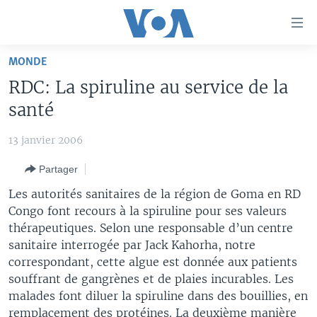
Liens
d'accessibilité
Menu
MONDE
principal
À LA UNE
RDC: La spiruline au service de la
Retour
TV
AFRIQUE
à
santé
la
RADIO
ÉTATS-UNIS
LE MONDE AUJOURD'HUI
navigation
13 janvier 2006
AUTRES LANGUES
MONDE
VOA60 AFRIQUE
LE MONDE AUJOURD'HUI
principale
Partager
Retour
SPORT
WASHINGTON FORUM
À VOTRE AVIS
BAMBARA
à
Apprenez L'anglais
Les autorités sanitaires de la région de Goma en RD
CORRESPONDANT VOA
VOTRE SANTÉ VOTRE AVENIR
FULFULDE
la
Congo font recours à la spiruline pour ses valeurs
recherche
thérapeutiques. Selon une responsable d’un centre
SUIVEZ-NOUS
FOCUS SAHEL
LE MONDE AU FÉMININ
LINGALA
sanitaire interrogée par Jack Kahorha, notre
REPORTAGES
L'AMÉRIQUE ET VOUS
SANGO
correspondant, cette algue est donnée aux patients
souffrant de gangrènes et de plaies incurables. Les
VOUS + NOUS
DIALOGUE DES RELIGIONS
Langues
malades font diluer la spiruline dans des bouillies, en
CARNET DE SANTÉ
RM SHOW
remplacement des protéines. La deuxième manière