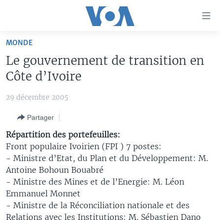
Liens
d'accessibilité
Menu
MONDE
principal
À LA UNE
Le gouvernement de transition en
Retour
TV
AFRIQUE
à
Côte d’Ivoire
la
RADIO
ÉTATS-UNIS
LE MONDE AUJOURD'HUI
navigation
29 décembre 2005
AUTRES LANGUES
MONDE
VOA60 AFRIQUE
LE MONDE AUJOURD'HUI
principale
Partager
Retour
SPORT
WASHINGTON FORUM
À VOTRE AVIS
BAMBARA
à
Apprenez L'anglais
Répartition des portefeuilles:
CORRESPONDANT VOA
VOTRE SANTÉ VOTRE AVENIR
FULFULDE
la
Front populaire Ivoirien (FPI ) 7 postes:
recherche
- Ministre d’Etat, du Plan et du Développement: M.
SUIVEZ-NOUS
FOCUS SAHEL
LE MONDE AU FÉMININ
LINGALA
Antoine Bohoun Bouabré
REPORTAGES
L'AMÉRIQUE ET VOUS
SANGO
- Ministre des Mines et de l’Energie: M. Léon
Emmanuel Monnet
VOUS + NOUS
DIALOGUE DES RELIGIONS
Langues
- Ministre de la Réconciliation nationale et des
CARNET DE SANTÉ
RM SHOW
Relations avec les Institutions: M. Sébastien Dano