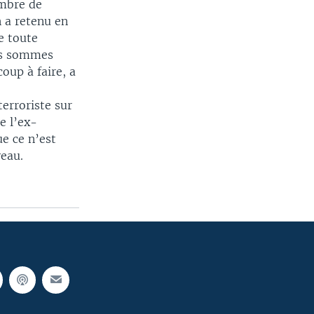
ombre de
 a retenu en
e toute
us sommes
oup à faire, a
terroriste sur
e l’ex-
e ce n’est
veau.