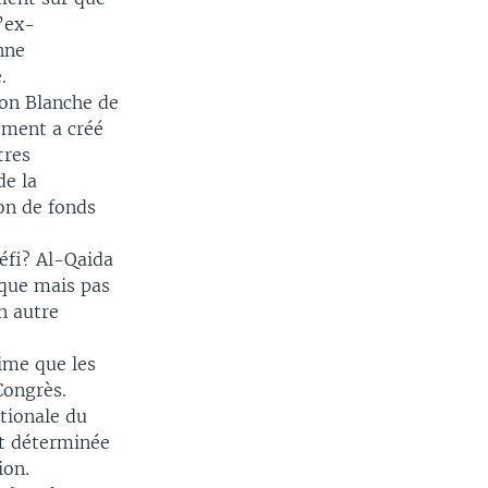
l’ex-
nne
.
son Blanche de
ement a créé
tres
de la
on de fonds
éfi? Al-Qaida
que mais pas
n autre
ime que les
Congrès.
ationale du
st déterminée
ion.