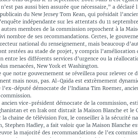
 n’est pas aussi bien assurée que nécessaire,” a déclaré 
publicain du New Jersey Tom Kean, qui présidait l’ancie
enquête indépendante sur les attentats du 11 septembre
s autres membres de la commission reprochent à la Mai
uivi nombre de ses recommandations. Certes, le gouvern
irecteur national du renseignement, mais beaucoup d’au
nt restées au stade de projet, y compris l’amélioration 
entre les différents services d’urgence ou la réallocati
s plus menacées, New York et Washington.
 que notre gouvernement se réveillera pour relever ce d
ment mais nous, pas. Al-Qaida est extrèmement dynami
e l’ex-député démocrate de l’Indiana Tim Roemer, ancie
 commission.
 ancien vice-président démocrate de la commission, est
ghanistan et en Irak ont distrait la Maison Blanche et le 
 la chaine de télévision Fox, le conseiller à la sécurité n
h, Stephen Hadley, a fait valoir que la Maison Blanche e
euvre la majorité des recommandations de l’ex commiss