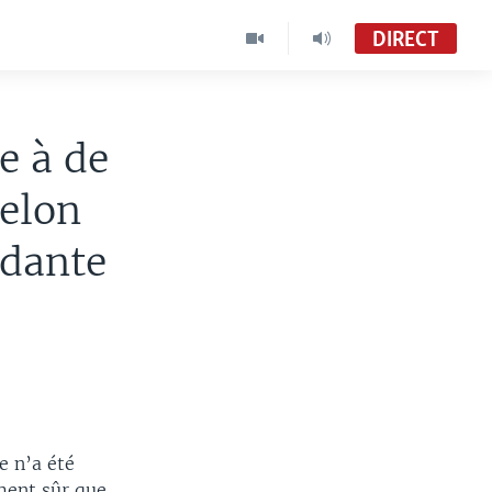
DIRECT
e à de
selon
ndante
e n’a été
ement sûr que