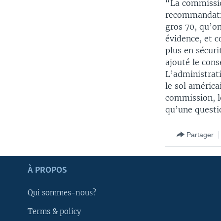
“La commissio
recommandatio
gros 70, qu’on
évidence, et 
plus en sécuri
ajouté le conse
L’administrati
le sol américa
commission, l
qu’une questi
Partager
Apprenez L'anglais
À PROPOS
SUIVEZ-NOUS
Qui sommes-nous?
Terms & policy