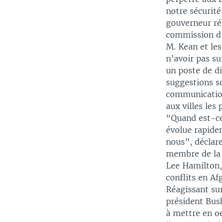
notre sécurité
gouverneur ré
commission d’
M. Kean et le
n’avoir pas s
un poste de d
suggestions so
communication 
aux villes le
“Quand est-ce
évolue rapide
nous”, déclar
membre de la
Lee Hamilton,
conflits en Af
Réagissant sur
président Bus
à mettre en o