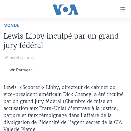
Liens
d'accessibilité
Menu
MONDE
principal
À LA UNE
Lewis Libby inculpé par un grand
Retour
TV
AFRIQUE
à
jury fédéral
la
RADIO
ÉTATS-UNIS
LE MONDE AUJOURD'HUI
navigation
28 octobre 2005
AUTRES LANGUES
MONDE
VOA60 AFRIQUE
LE MONDE AUJOURD'HUI
principale
Partager
Retour
SPORT
WASHINGTON FORUM
À VOTRE AVIS
BAMBARA
à
Apprenez L'anglais
CORRESPONDANT VOA
VOTRE SANTÉ VOTRE AVENIR
FULFULDE
la
Lewis «Scooter» Libby, directeur de cabinet du
recherche
vice-président américain Dick Cheney, a été inculpé
SUIVEZ-NOUS
FOCUS SAHEL
LE MONDE AU FÉMININ
LINGALA
par un grand jury fédéral (Chambre de mise en
REPORTAGES
L'AMÉRIQUE ET VOUS
SANGO
accusation aux Etats-Unis) d'entrave à la justice,
parjure et faux témoignage dans l'affaire de la
VOUS + NOUS
DIALOGUE DES RELIGIONS
Langues
divulgation de l'identité de l'agent secret de la CIA
CARNET DE SANTÉ
RM SHOW
Valerie Plame.