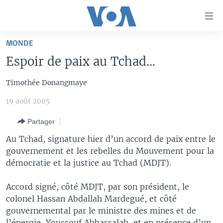
Liens
d'accessibilité
Menu
MONDE
principal
À LA UNE
Espoir de paix au Tchad...
Retour
TV
AFRIQUE
à
Timothée Donangmaye
la
RADIO
ÉTATS-UNIS
LE MONDE AUJOURD'HUI
navigation
19 août 2005
AUTRES LANGUES
MONDE
VOA60 AFRIQUE
LE MONDE AUJOURD'HUI
principale
Retour
Partager
SPORT
WASHINGTON FORUM
À VOTRE AVIS
BAMBARA
à
Apprenez L'anglais
Au Tchad, signature hier d’un accord de paix entre le
CORRESPONDANT VOA
VOTRE SANTÉ VOTRE AVENIR
FULFULDE
la
gouvernement et les rebelles du Mouvement pour la
recherche
SUIVEZ-NOUS
FOCUS SAHEL
LE MONDE AU FÉMININ
LINGALA
démocratie et la justice au Tchad (MDJT).
REPORTAGES
L'AMÉRIQUE ET VOUS
SANGO
Accord signé, côté MDJT, par son président, le
VOUS + NOUS
DIALOGUE DES RELIGIONS
colonel Hassan Abdallah Mardegué, et côté
Langues
gouvernemental par le ministre des mines et de
CARNET DE SANTÉ
RM SHOW
l’énergie, Youssouf Abbassalah, et en présence d’un