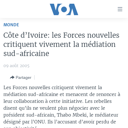
Liens
d'accessibilité
Menu
MONDE
principal
À LA UNE
Côte d’Ivoire: les Forces nouvelles
Retour
TV
AFRIQUE
à
critiquent vivement la médiation
la
RADIO
ÉTATS-UNIS
LE MONDE AUJOURD'HUI
sud-africaine
navigation
AUTRES LANGUES
MONDE
VOA60 AFRIQUE
LE MONDE AUJOURD'HUI
principale
09 août 2005
Retour
SPORT
WASHINGTON FORUM
À VOTRE AVIS
BAMBARA
à
Apprenez L'anglais
Partager
CORRESPONDANT VOA
VOTRE SANTÉ VOTRE AVENIR
FULFULDE
la
Les Forces nouvelles critiquent vivement la
recherche
SUIVEZ-NOUS
FOCUS SAHEL
LE MONDE AU FÉMININ
LINGALA
médiation sud-africaine et menacent de renoncer à
leur collaboration à cette initiative. Les rebelles
REPORTAGES
L'AMÉRIQUE ET VOUS
SANGO
disent qu’ils ne veulent plus négocier avec le
VOUS + NOUS
DIALOGUE DES RELIGIONS
président sud-africain, Thabo Mbeki, le médiateur
Langues
désigné par l’ONU. Ils l’accusant d’avoir perdu de
CARNET DE SANTÉ
RM SHOW