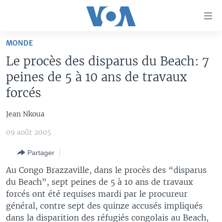
Liens
d'accessibilité
Menu
MONDE
principal
À LA UNE
Le procès des disparus du Beach: 7
Retour
TV
AFRIQUE
à
peines de 5 à 10 ans de travaux
la
RADIO
ÉTATS-UNIS
LE MONDE AUJOURD'HUI
forcés
navigation
AUTRES LANGUES
MONDE
VOA60 AFRIQUE
LE MONDE AUJOURD'HUI
principale
Jean Nkoua
Retour
SPORT
WASHINGTON FORUM
À VOTRE AVIS
BAMBARA
à
09 août 2005
Apprenez L'anglais
CORRESPONDANT VOA
VOTRE SANTÉ VOTRE AVENIR
FULFULDE
la
Partager
recherche
SUIVEZ-NOUS
FOCUS SAHEL
LE MONDE AU FÉMININ
LINGALA
Au Congo Brazzaville, dans le procès des “disparus
REPORTAGES
L'AMÉRIQUE ET VOUS
SANGO
du Beach”, sept peines de 5 à 10 ans de travaux
forcés ont été requises mardi par le procureur
VOUS + NOUS
DIALOGUE DES RELIGIONS
général, contre sept des quinze accusés impliqués
Langues
CARNET DE SANTÉ
RM SHOW
dans la disparition des réfugiés congolais au Beach,