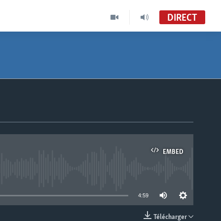
DIRECT
EMBED
able
4:59
Télécharger