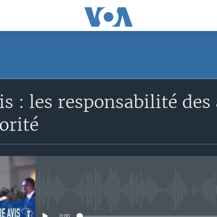
SUBSCRIBE
is : les responsabilité des
S'abonner
orité
No media source currently avail
0:00