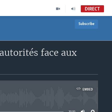
DIRECT
Subscribe
 autorités face aux
EMBED
able
30:00