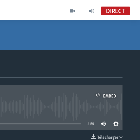
DIRECT
EMBED
able
4:59
Télécharger