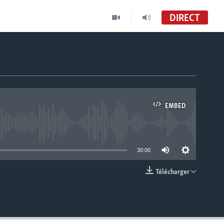
DIRECT
EMBED
able
30:00
Télécharger
EMBED