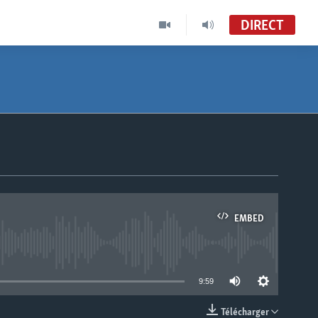
DIRECT
EMBED
able
9:59
Télécharger