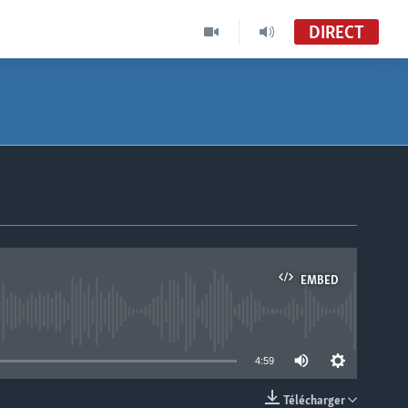
DIRECT
EMBED
able
4:59
Télécharger