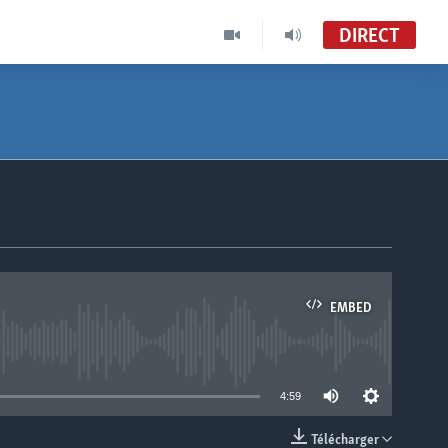
DIRECT
EMBED
able
4:59
Télécharger