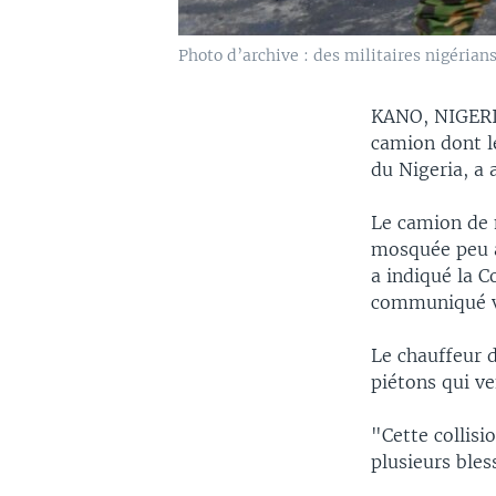
Photo d’archive : des militaires nigérian
KANO, NIGER
camion dont le
du Nigeria, a 
Le camion de 
mosquée peu a
a indiqué la C
communiqué v
Le chauffeur d
piétons qui ve
"Cette collisi
plusieurs bles