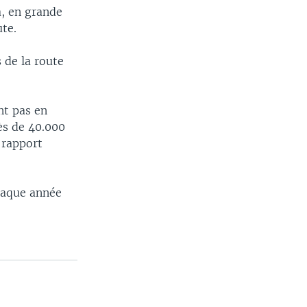
a, en grande
ute.
 de la route
nt pas en
rès de 40.000
 rapport
haque année