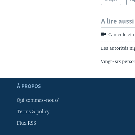
A lire aussi
Canicule et c
Les autorités ni
Vingt-six perso
Apprenez L'anglais
À PROPOS
SUIVEZ-NOUS
Qui sommes-nous?
Terms & policy
Flux RSS
Langues