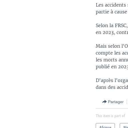
Les accidents 
partie à cause
Selon la FRSC
en 2023, cont
Mais selon l'O
compte les acc
les morts annu
publié en 202
D'après l'org
dans des acci
Partager
This item is part of
Afrique
Ni