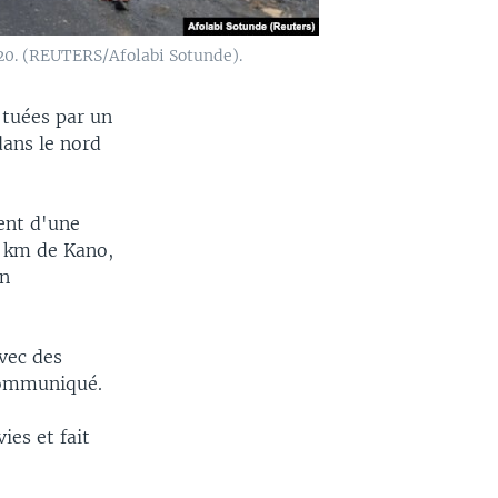
2020. (REUTERS/Afolabi Sotunde).
 tuées par un
dans le nord
ent d'une
0 km de Kano,
un
avec des
 communiqué.
ies et fait