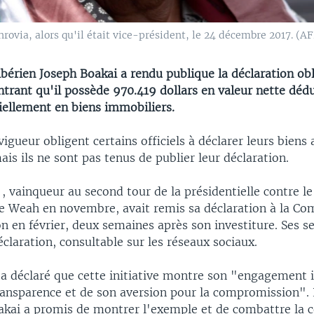
rovia, alors qu'il était vice-président, le 24 décembre 2017. (AF
ibérien Joseph Boakai a rendu publique la déclaration ob
ntrant qu'il possède 970.419 dollars en valeur nette dédu
iellement en biens immobiliers.
vigueur obligent certains officiels à déclarer leurs biens
ais ils ne sont pas tenus de publier leur déclaration.
, vainqueur au second tour de la présidentielle contre le
e Weah en novembre, avait remis sa déclaration à la C
n en février, deux semaines après son investiture. Ses s
éclaration, consultable sur les réseaux sociaux.
 a déclaré que cette initiative montre son "engagement i
ransparence et de son aversion pour la compromission". 
oakai a promis de montrer l'exemple et de combattre la c