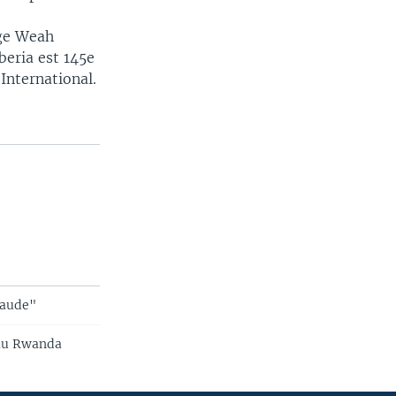
rge Weah
beria est 145e
International.
raude"
t au Rwanda