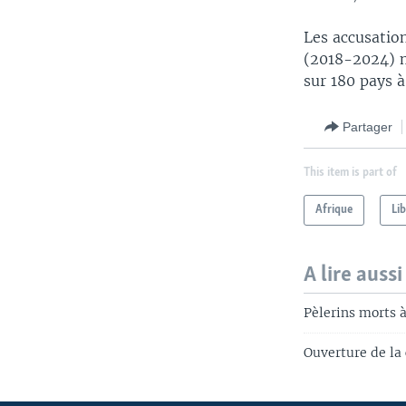
Les accusatio
(2018-2024) m
sur 180 pays à
Partager
This item is part of
Afrique
Lib
A lire aussi
Pèlerins morts 
Ouverture de la 