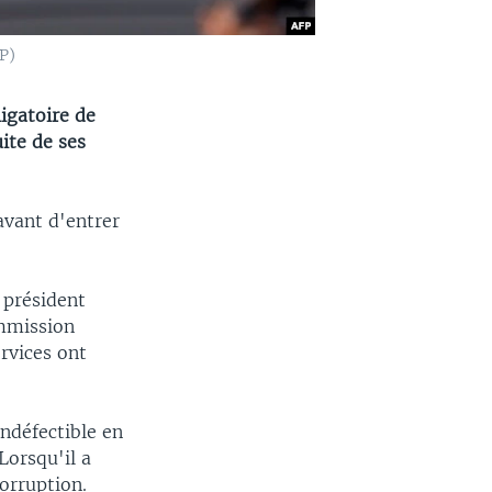
P)
ligatoire de
ite de ses
 avant d'entrer
 président
ommission
ervices ont
ndéfectible en
Lorsqu'il a
orruption.