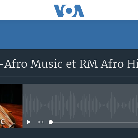
Afro Music et RM Afro H
No media source currently avail
0:00