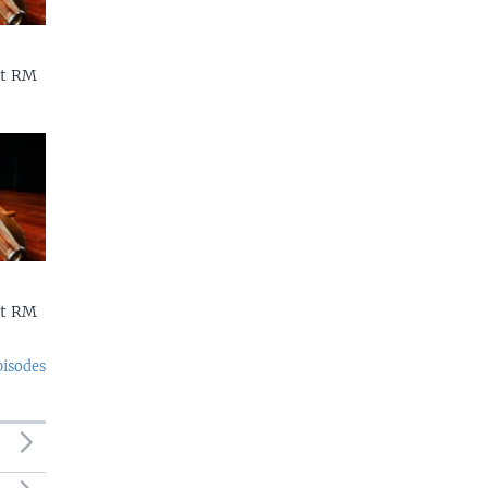
et RM
et RM
pisodes