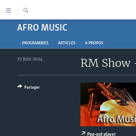
Liens
d'accessibilité
Recherche
Menu
AFRO MUSIC
À LA UNE
principal
Retour
TV
AFRIQUE
PROGRAMMES
ARTICLES
A PROPOS
à
RADIO
ÉTATS-UNIS
LE MONDE AUJOURD'HUI
la
navigation
27 juin 2024
RM Show -
AUTRES LANGUES
MONDE
VOA60 AFRIQUE
LE MONDE AUJOURD'HUI
principale
SPORT
WASHINGTON FORUM
À VOTRE AVIS
BAMBARA
Retour
à
CORRESPONDANT VOA
VOTRE SANTÉ VOTRE AVENIR
FULFULDE
la
Partager
FOCUS SAHEL
LE MONDE AU FÉMININ
LINGALA
recherche
REPORTAGES
L'AMÉRIQUE ET VOUS
SANGO
VOUS + NOUS
DIALOGUE DES RELIGIONS
CARNET DE SANTÉ
RM SHOW
Pop-out player