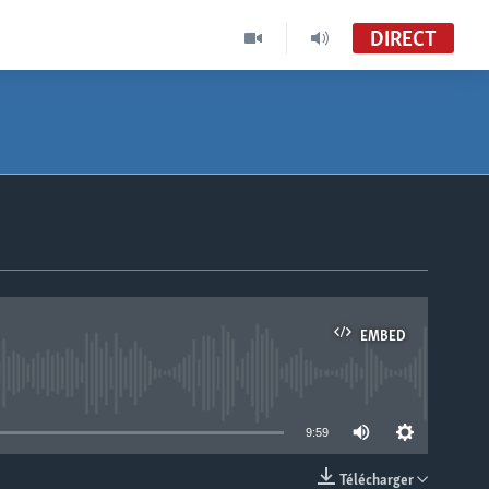
DIRECT
EMBED
able
9:59
Télécharger