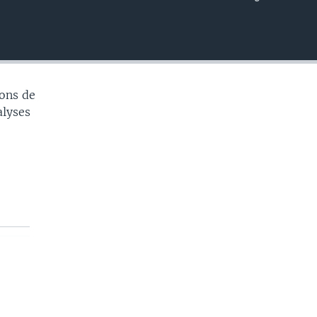
EMBED
ons de
alyses