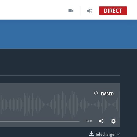
DIRECT
EMBED
able
5:00
Télécharger