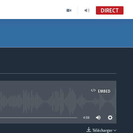
DIRECT
EMBED
able
4:59
Télécharger