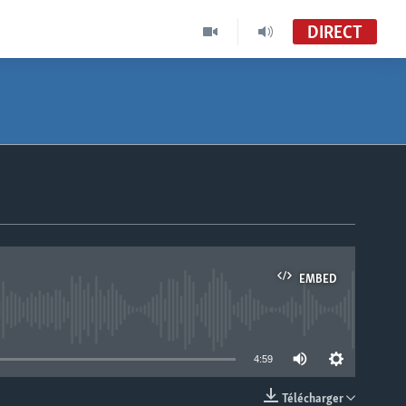
DIRECT
EMBED
able
4:59
Télécharger