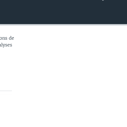
EMBED
ons de
alyses