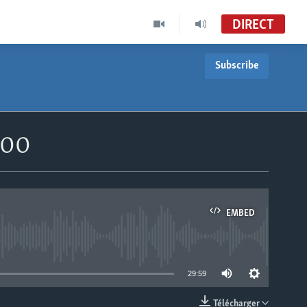
DIRECT
Subscribe
h00
EMBED
able
29:59
Télécharger