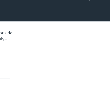
EMBED
ons de
alyses