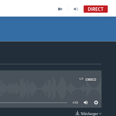
DIRECT
EMBED
able
4:59
Télécharger