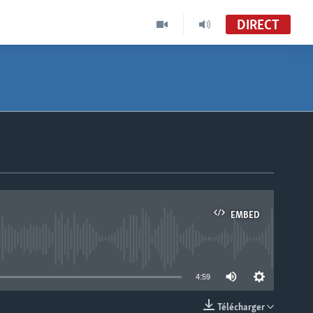
DIRECT
EMBED
able
4:59
Télécharger