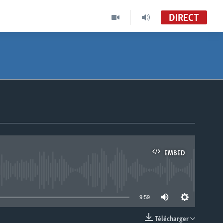
DIRECT
EMBED
able
9:59
Télécharger