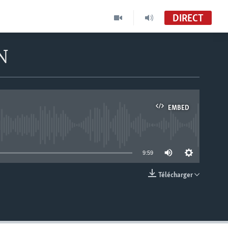
DIRECT
N
EMBED
able
9:59
Télécharger
EMBED