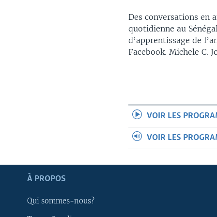
Des conversations en an
quotidienne au Sénéga
d’apprentissage de l’a
Facebook. Michele C. J
VOIR LES PROGR
VOIR LES PROGR
À PROPOS
Apprenez L'anglais
Qui sommes-nous?
SUIVEZ-NOUS