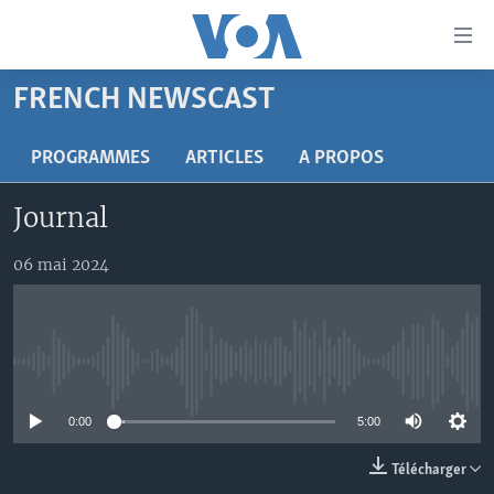
Liens
d'accessibilité
Menu
FRENCH NEWSCAST
principal
À LA UNE
Retour
TV
AFRIQUE
PROGRAMMES
ARTICLES
A PROPOS
à
la
RADIO
ÉTATS-UNIS
LE MONDE AUJOURD'HUI
Journal
navigation
AUTRES LANGUES
MONDE
VOA60 AFRIQUE
LE MONDE AUJOURD'HUI
principale
06 mai 2024
Retour
SPORT
WASHINGTON FORUM
À VOTRE AVIS
BAMBARA
à
Apprenez L'anglais
CORRESPONDANT VOA
VOTRE SANTÉ VOTRE AVENIR
FULFULDE
la
recherche
SUIVEZ-NOUS
FOCUS SAHEL
LE MONDE AU FÉMININ
LINGALA
No media source currently available
REPORTAGES
L'AMÉRIQUE ET VOUS
SANGO
0:00
5:00
VOUS + NOUS
DIALOGUE DES RELIGIONS
Langues
Télécharger
CARNET DE SANTÉ
RM SHOW