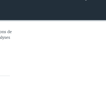
EMBED
ons de
alyses