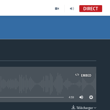
DIRECT
EMBED
able
4:59
Télécharger