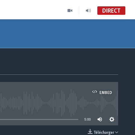
DIRECT
EMBED
able
5:00
Télécharger