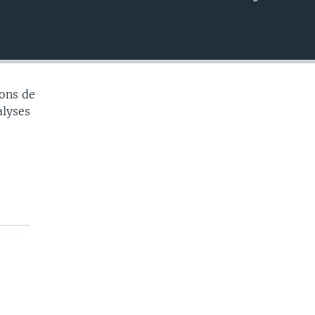
EMBED
ons de
alyses