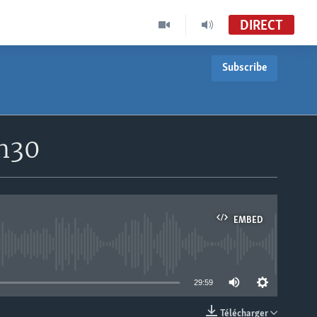
DIRECT
Subscribe
7h30
EMBED
able
29:59
Télécharger