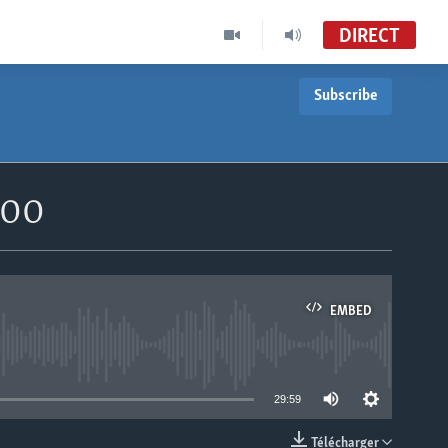
DIRECT
Subscribe
h00
EMBED
able
29:59
Télécharger