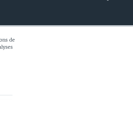
EMBED
ons de
alyses