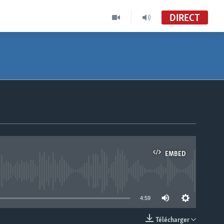
DIRECT
EMBED
able
4:59
Télécharger