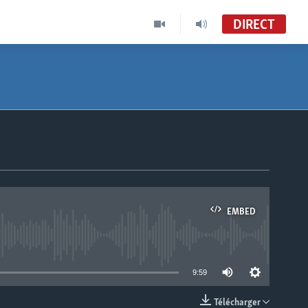
DIRECT
EMBED
able
9:59
Télécharger