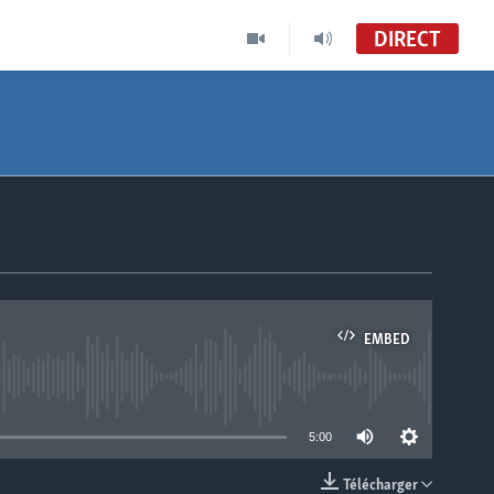
DIRECT
EMBED
able
5:00
Télécharger