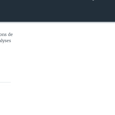
EMBED
ons de
alyses