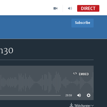
DIRECT
Subscribe
7h30
EMBED
able
29:59
Télécharger