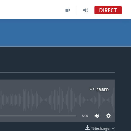
DIRECT
EMBED
able
5:00
Télécharger