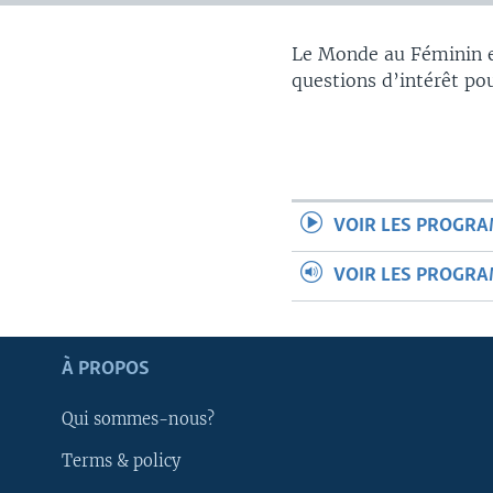
Le Monde au Féminin es
questions d’intérêt po
VOIR LES PROGR
VOIR LES PROGR
À PROPOS
Qui sommes-nous?
Apprenez L'anglais
Terms & policy
SUIVEZ-NOUS