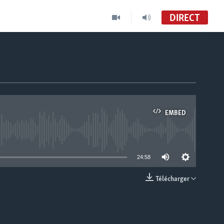
DIRECT
EMBED
able
24:58
Télécharger
EMBED