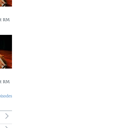
et RM
et RM
pisodes