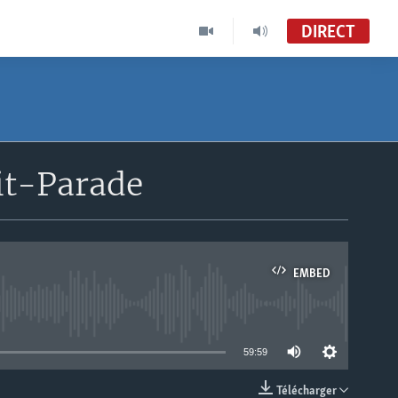
DIRECT
it-Parade
EMBED
able
59:59
Télécharger