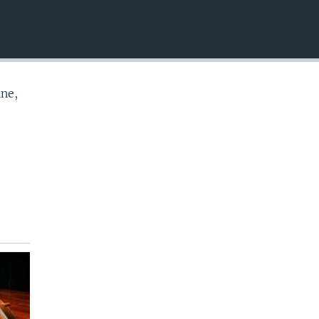
EMBED
ne,