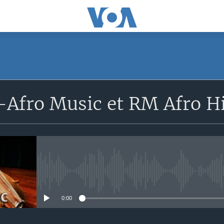
Afro Music et RM Afro H
No media source currently avail
0:00