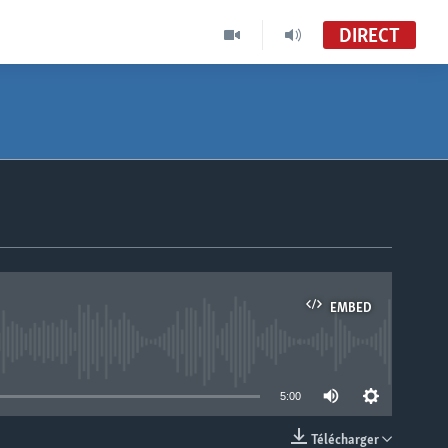
DIRECT
EMBED
able
5:00
Télécharger