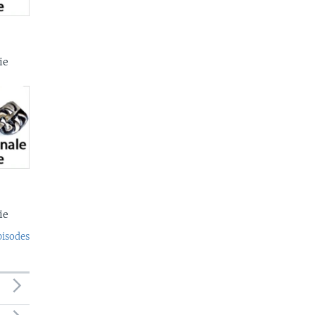
ie
ie
pisodes