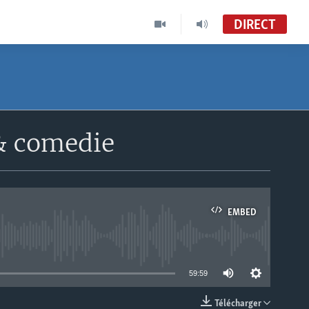
DIRECT
& comedie
EMBED
able
59:59
Télécharger