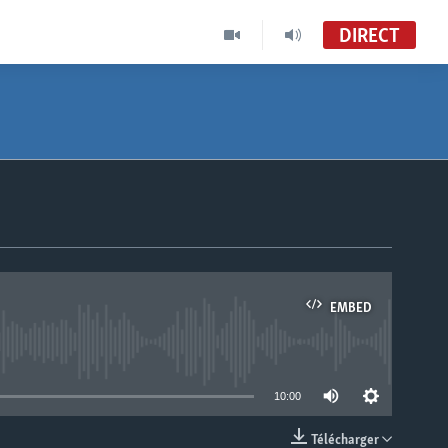
DIRECT
À Votre Avis
VOA Afrique
Zia i Tene (1800-1830 UTC)
Sango (MC53)
EMBED
able
10:00
Télécharger