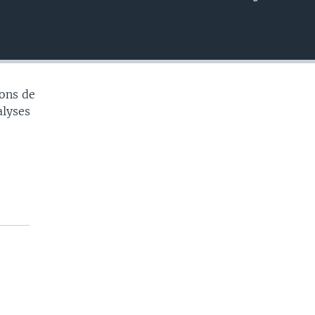
EMBED
ons de
alyses