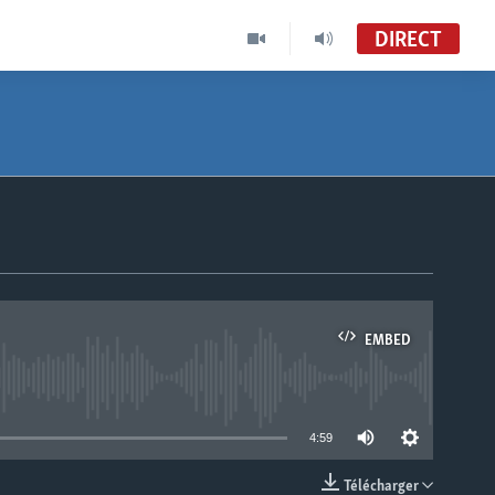
DIRECT
EMBED
able
4:59
Télécharger