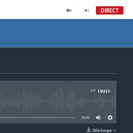
DIRECT
EMBED
able
25:00
Télécharger