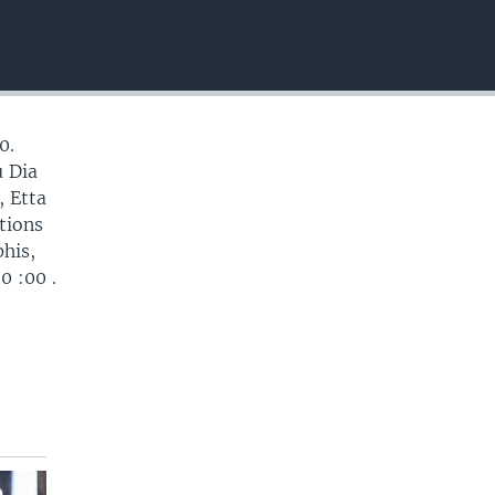
EMBED
0.
u Dia
, Etta
tions
phis,
0 :00 .